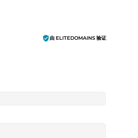
verified_user
由 ELITEDOMAINS 验证