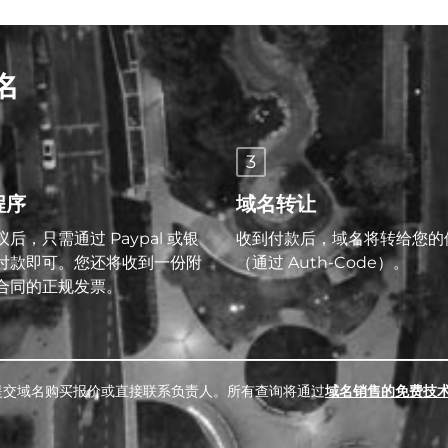
名
3
程序
域名转让
后，只需通过 Paypal 或银
收到付款后，域名将转给您的
付款即可。您还将收到一份附
（通过 Auth-Code）。
合同的正规发票。
提交域名购买报价或直接联系负责人。所有查询将通过
域名销售的免费技