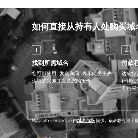
如何直接从持有人处购买域
1
2
找到所需域名
付款
您可以使用 "发送询问 "表单向房主表
达成协议
达您的兴趣并发送您的报价。
行转账
有购买
域名seltenerden.de 由
域名市场
提供。该表格可用于
。