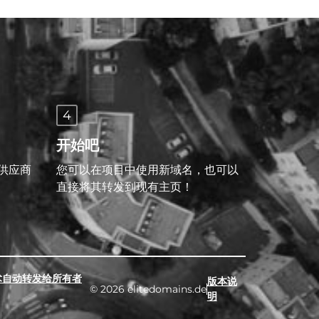
4
开始吧
供应商
您可以在项目中使用新域名，也可以
直接将其转发到现有主页！
术自动转发给所有者
版本说
© 2026 elitedomains.de
明